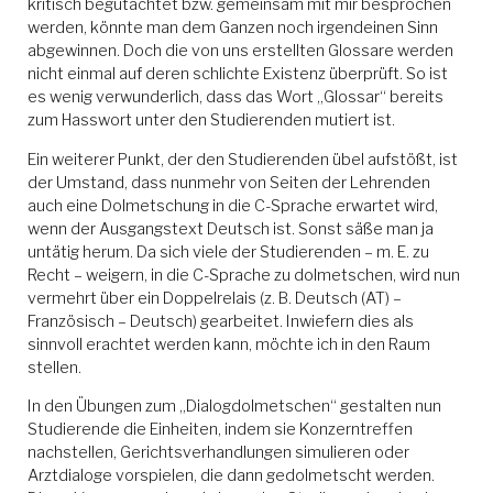
kritisch begutachtet bzw. gemeinsam mit mir besprochen
werden, könnte man dem Ganzen noch irgendeinen Sinn
abgewinnen. Doch die von uns erstellten Glossare werden
nicht einmal auf deren schlichte Existenz überprüft. So ist
es wenig verwunderlich, dass das Wort „Glossar“ bereits
zum Hasswort unter den Studierenden mutiert ist.
Ein weiterer Punkt, der den Studierenden übel aufstößt, ist
der Umstand, dass nunmehr von Seiten der Lehrenden
auch eine Dolmetschung in die C-Sprache erwartet wird,
wenn der Ausgangstext Deutsch ist. Sonst säße man ja
untätig herum. Da sich viele der Studierenden – m. E. zu
Recht – weigern, in die C-Sprache zu dolmetschen, wird nun
vermehrt über ein Doppelrelais (z. B. Deutsch (AT) –
Französisch – Deutsch) gearbeitet. Inwiefern dies als
sinnvoll erachtet werden kann, möchte ich in den Raum
stellen.
In den Übungen zum „Dialogdolmetschen“ gestalten nun
Studierende die Einheiten, indem sie Konzerntreffen
nachstellen, Gerichtsverhandlungen simulieren oder
Arztdialoge vorspielen, die dann gedolmetscht werden.