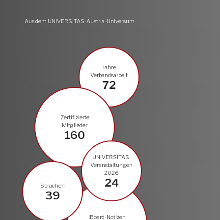
Aus dem UNIVERSITAS-Austria-Universum
Jahre
Verbandsarbeit
72
Zertifizierte
Mitglieder
160
UNIVERSITAS-
Veranstaltungen
2026
24
Sprachen
39
iBoard-Notizen