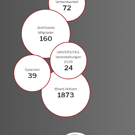
Verbandsarbeit
72
Zertifizierte
Mitglieder
160
UNIVERSITAS-
Veranstaltungen
2026
24
Sprachen
39
iBoard-Notizen
1873