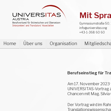
Mit Spra
Gymnasiumstraße 50, 
info@universitas.org
+43-1-368 60 60
Home
Über uns
Organisation
Mitgliedscha
Berufseinstieg für Tr
Am 17. November 2023 fi
UNIVERSITAS-Vortrag zu
Chancen mit Mag. Silvia 
Der Vortrag wird im Rah
Translationswissenschaft