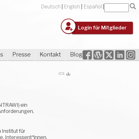
Deutsch
English
Español
Login für Mitglieder
Facebook
WordPress
Twitter
LinkedIn
Inst
es
Presse
Kontakt
Blog
ICS
INTRAWI) ein
 Anforderungen,
Institut für
e. Interessent*innen,