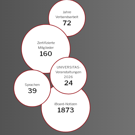
Jahre
Verbandsarbeit
72
Zertifizierte
Mitglieder
160
UNIVERSITAS-
Veranstaltungen
2026
24
Sprachen
39
iBoard-Notizen
1873