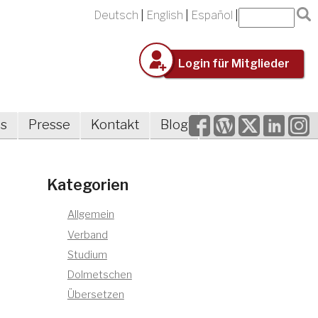
Deutsch
English
Español
Login für Mitglieder
Facebook
WordPress
Twitter
LinkedIn
Inst
es
Presse
Kontakt
Blog
Kategorien
Allgemein
Verband
Studium
Dolmetschen
Übersetzen