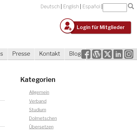
Deutsch
English
Español
Login für Mitglieder
Facebook
WordPress
Twitter
LinkedIn
Inst
es
Presse
Kontakt
Blog
Kategorien
Allgemein
Verband
Studium
Dolmetschen
Übersetzen