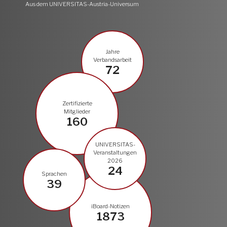
Aus dem UNIVERSITAS-Austria-Universum
Jahre
Verbandsarbeit
72
Zertifizierte
Mitglieder
160
UNIVERSITAS-
Veranstaltungen
2026
24
Sprachen
39
iBoard-Notizen
1873