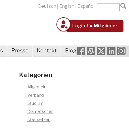
Deutsch
English
Español
Login für Mitglieder
Facebook
WordPress
Twitter
LinkedIn
Inst
es
Presse
Kontakt
Blog
Kategorien
Allgemein
Verband
Studium
Dolmetschen
Übersetzen